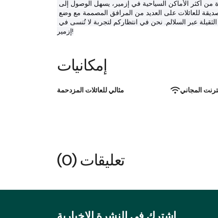
سياحية، مما يضمن تجربة آمنة وممتعة. بفضل موقعها في واحدة من أكثر الأماكن السياحية في إزمير، يسهل الوصول إلى 
الثروات التاريخية والثقافية المحيطة بها. تحتوي هذه الشقة الصديقة للعائلات على العديد من المرافق المصممة مع وضع 
احتياجاتكم في الاعتبار. وبفضل المصعد، لن تضطروا لنقل حقائبكم الثقيلة عبر السلالم. نحن في انتظاركم لتجربة لا تُنسى في 
إزمير!
إمكانيات
نترنت المجاني
مثالي للعائلات المزدحمة
تعليقات (0)
اشترك في النشرة الإخبارية