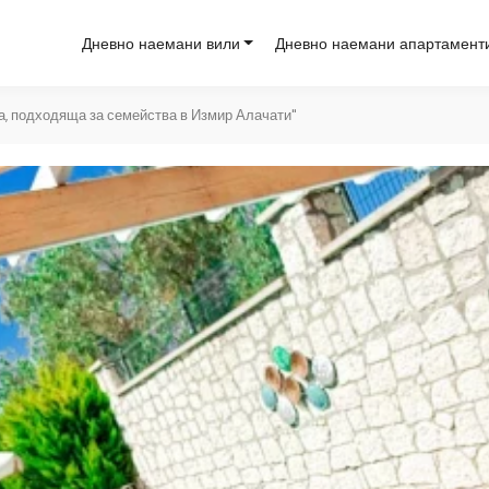
Дневно наемани вили
Дневно наемани апартамент
на, подходяща за семейства в Измир Алачати"