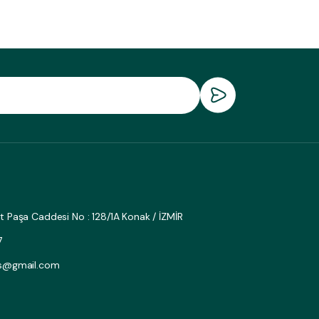
fat Paşa Caddesi No : 128/1A Konak / İZMİR
7
as@gmail.com