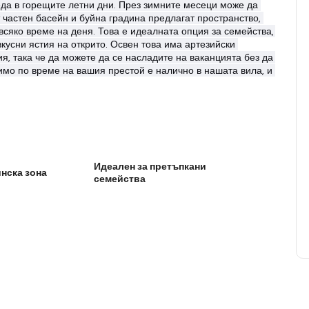
еда в горещите летни дни. През зимните месеци може да 
частен басейн и буйна градина предлагат пространство, 
всяко време на деня. Това е идеалната опция за семейства, 
кусни ястия на открито. Освен това има артезийски 
я, така че да можете да се насладите на ваканцията без да 
имо по време на вашия престой е налично в нашата вила, и 
Идеален за претъпкани
нска зона
семейства