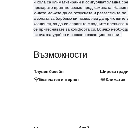
и хола са климатизирани и осигуряват хладна ср
прекарате приятно време пред камината. Нашият 
където можете да се отпуснете и развеселите по 
а зоната за барбекю ви позволява да приготвяте в
кладенец, за да се справите с водните прекъсвани
се притеснявате за комфорта си. Всичко необход
ви очаква удобен и спокоен ваканционен опит.
Възможности
Плувен басейн
Широка гради
Безплатен интернет
Климатик