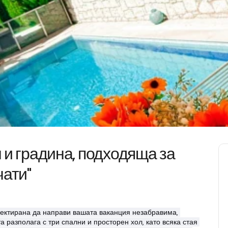
н и градина, подходяща за
чати"
ектирана да направи вашата ваканция незабравима, 
 разполага с три спални и просторен хол, като всяка стая 