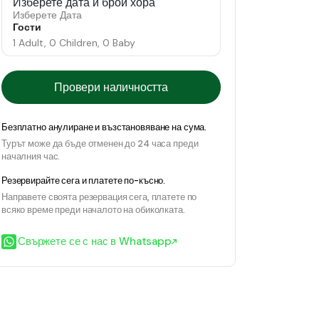
Изберете дата и брой хора
Изберете Дата
Гости
1 Adult, 0 Children, 0 Baby
Провери наличността
Безплатно анулиране и възстановяване на сума.
Турът може да бъде отменен до 24 часа преди
началния час.
Резервирайте сега и платете по-късно.
Направете своята резервация сега, платете по
всяко време преди началото на обиколката.
Свържете се с нас в Whatsapp