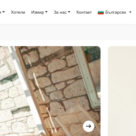
и
Хотели
Измир
За нас
Контакт
Български