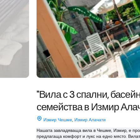
"Вила с 3 спални, басей
семейства в Измир Ала
Измир Чешме
,
Измир Алачати
Нашата завладяваща вила в Чешме, Измир, е про
предлагаща комфорт и лукс на едно място. Вилата