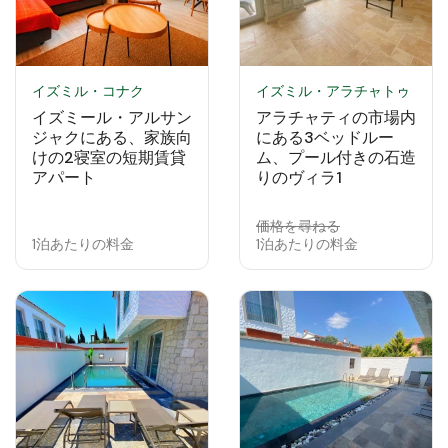
イズミル・コナク
イズミル・アラチャトゥ
イズミール・アルサン
アラチャティの市場内
ジャクにある、家族向
にある3ベッドルー
けの2寝室の短期賃貸
ム、プール付きの石造
アパート
りのヴィラ1
価格を尋ねる
1泊あたりの料金
1泊あたりの料金