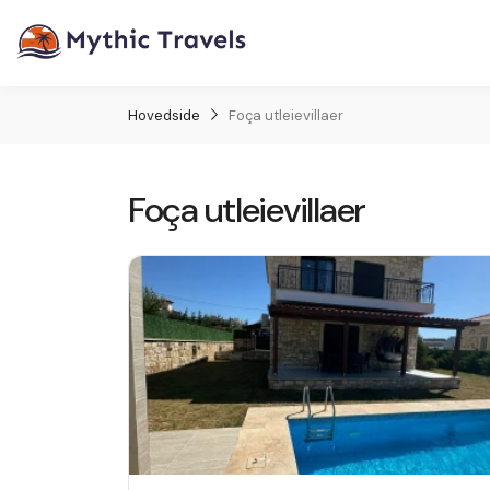
Hovedside
Foça utleievillaer
Foça utleievillaer