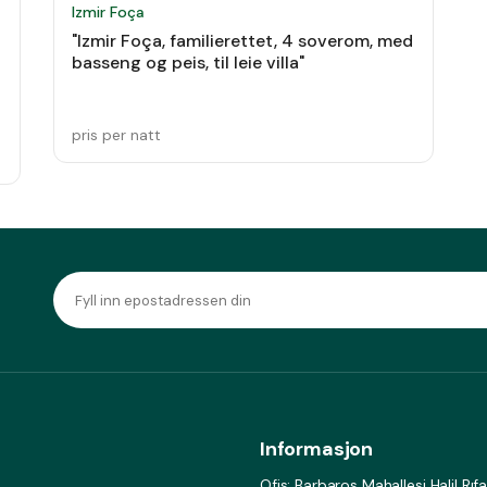
Izmir Foça
"Izmir Foça, familierettet, 4 soverom, med
basseng og peis, til leie villa"
pris per natt
Informasjon
Ofis: Barbaros Mahallesi Halil Rı