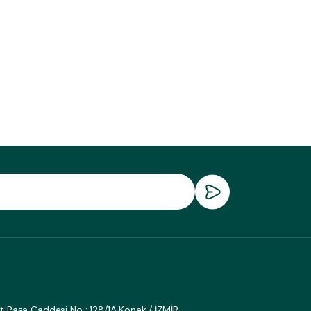
fat Paşa Caddesi No : 128/1A Konak / İZMİR