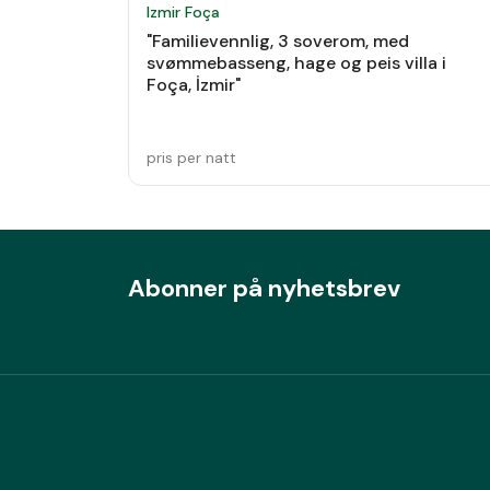
Izmir Foça
"Familievennlig, 3 soverom, med
svømmebasseng, hage og peis villa i
Foça, İzmir"
pris per natt
Abonner på nyhetsbrev