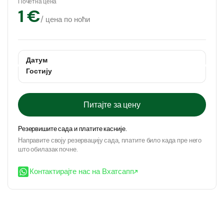
Почетна цена
1 €
/ цена по ноћи
Датум
Гостију
Питајте за цену
Резервишите сада и платите касније.
Направите своју резервацију сада, платите било када пре него
што обилазак почне.
Контактирајте нас на Вхатсапп