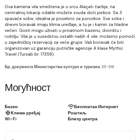
Ova kamena vila smeštena je u srcu Alaçatı čaršije, na 
centralnoj lokaciji odakle možete svuda doći pešice. Sa 3 
spavaće sobe, idealna je posebno za porodice. Sve sobe i 
dnevni boravak imaju klima uređaje, a tu je i kamin za hladne 
večeri. Gosti mogu uživati u privatnom bazenu, dvorištu i 
roštilju. Vila je u susedstvu ostalih naših 4 vile; možemo pomoći 
u zajedničkoj rezervaciji za veće grupe. Vaš boravak će biti 
organizovan uz garanciju putničke agencije A klase Mythic 
Travel (Tursab br. 17358).
Бр. документа Министарства културе и туризма:
35-316
Могућност
Базен
Бесплатан Интернет
Клима уређај
Роштиљ
Wi-Fi
Близу центра