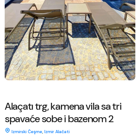
Alaçatı trg, kamena vila sa tri
spavaće sobe i bazenom 2
Izmirski Čeşme
,
Izmir Alačati