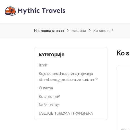
Насловна страна
Блогови
Ko smo mi?
Ko 
категорије
Izmir
Koje su prednosti iznajmljivanja
stambenog prostora za turizam?
O nama
Ko smo mi?
Naše usluge
USLUGE TURIZMA I TRANSFERA