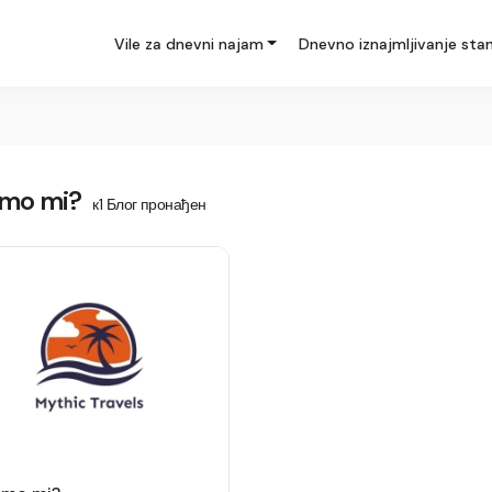
Vile za dnevni najam
Dnevno iznajmljivanje sta
smo mi?
к1 Блог пронађен