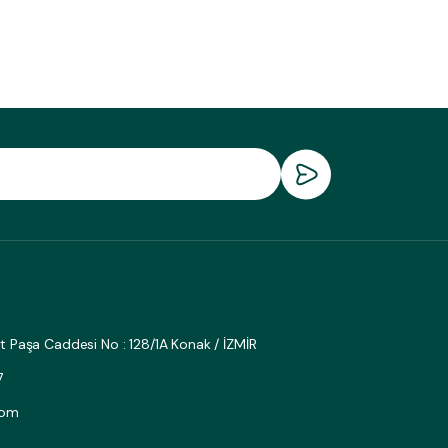
fat Paşa Caddesi No : 128/1A Konak / İZMİR
7
com