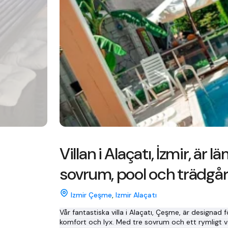
Villan i Alaçatı, İzmir, är 
sovrum, pool och trädgår
Izmir Çeşme
,
Izmir Alaçatı
Vår fantastiska villa i Alaçatı, Çeşme, är designa
komfort och lyx. Med tre sovrum och ett rymligt var