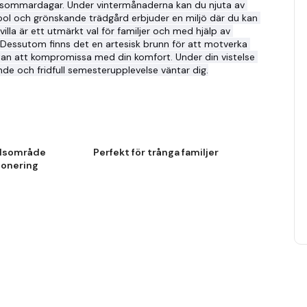
a sommardagar. Under vintermånaderna kan du njuta av 
ool och grönskande trädgård erbjuder en miljö där du kan 
lla är ett utmärkt val för familjer och med hjälp av 
 Dessutom finns det en artesisk brunn för att motverka 
utan att kompromissa med din komfort. Under din vistelse 
ande och fridfull semesterupplevelse väntar dig.
rdsområde
Perfekt för trånga familjer
ionering