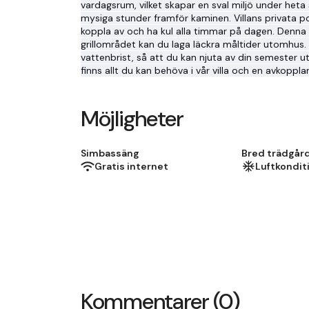
vardagsrum, vilket skapar en sval miljö under het
mysiga stunder framför kaminen. Villans privata p
koppla av och ha kul alla timmar på dagen. Denna vi
grillområdet kan du laga läckra måltider utomhus.
vattenbrist, så att du kan njuta av din semester 
finns allt du kan behöva i vår villa och en avkoppl
Möjligheter
Simbassäng
Bred trädgå
Gratis internet
Luftkondit
Kommentarer (0)