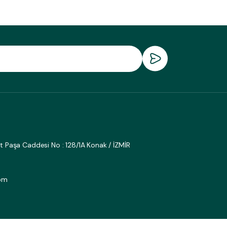
fat Paşa Caddesi No : 128/1A Konak / İZMİR
om