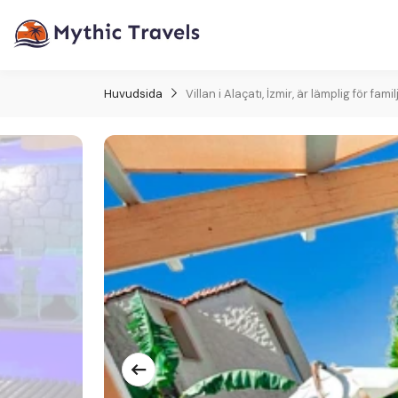
Huvudsida
Villan i Alaçatı, İzmir, är lämplig för f