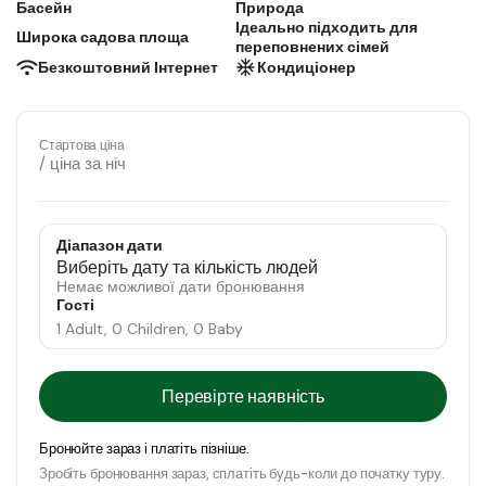
Басейн
Природа
Ідеально підходить для
Широка садова площа
переповнених сімей
Безкоштовний Інтернет
Кондиціонер
Стартова ціна
/ ціна за ніч
Діапазон дати
Виберіть дату та кількість людей
Немає можливої ​​дати бронювання
Гості
1 Adult, 0 Children, 0 Baby
Перевірте наявність
Бронюйте зараз і платіть пізніше.
Зробіть бронювання зараз, сплатіть будь-коли до початку туру.