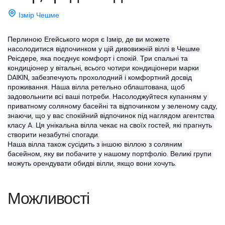
Ізмір Чешме
Перлиною Егейського моря є Ізмір, де ви можете 
насолодитися відпочинком у цій дивовижній віллі в Чешме 
Реісдере, яка поєднує комфорт і спокій. Три спальні та 
кондиціонер у вітальні, всього чотири кондиціонери марки 
DAIKIN, забезпечують прохолодний і комфортний досвід 
проживання. Наша вілла ретельно облаштована, щоб 
задовольнити всі ваші потреби. Насолоджуйтеся купанням у 
приватному соляному басейні та відпочинком у зеленому саду, 
знаючи, що у вас спокійний відпочинок під наглядом агентства 
класу A. Ця унікальна вілла чекає на своїх гостей, які прагнуть 
створити незабутні спогади.
Наша вілла також сусідить з іншою віллою з соляним 
басейном, яку ви побачите у нашому портфоліо. Великі групи 
можуть орендувати обидві вілли, якщо вони хочуть.
Можливості