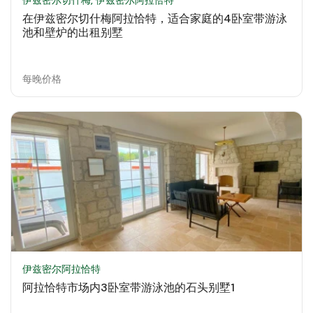
伊兹密尔切什梅, 伊兹密尔阿拉恰特
在伊兹密尔切什梅阿拉恰特，适合家庭的4卧室带游泳
池和壁炉的出租别墅
每晚价格
伊兹密尔阿拉恰特
阿拉恰特市场内3卧室带游泳池的石头别墅1