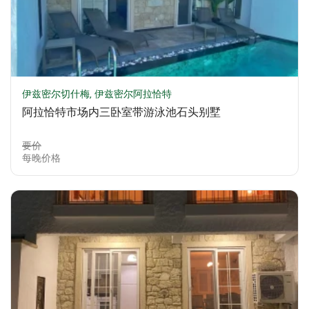
伊兹密尔切什梅, 伊兹密尔阿拉恰特
阿拉恰特市场内三卧室带游泳池石头别墅
要价
每晚价格