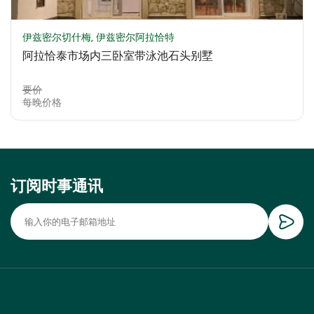
伊兹密尔切什梅, 伊兹密尔阿拉恰特
阿拉恰泰市场内三卧室带泳池石头别墅
要价
每晚价格
订阅时事通讯