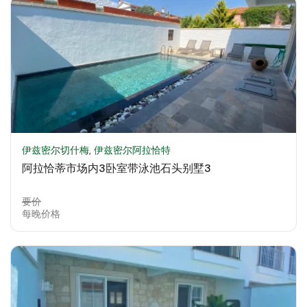
伊兹密尔切什梅, 伊兹密尔阿拉恰特
阿拉恰蒂市场内3卧室带泳池石头别墅3
要价
每晚价格