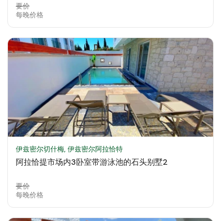
要价
每晚价格
伊兹密尔切什梅, 伊兹密尔阿拉恰特
阿拉恰提市场内3卧室带游泳池的石头别墅2
要价
每晚价格