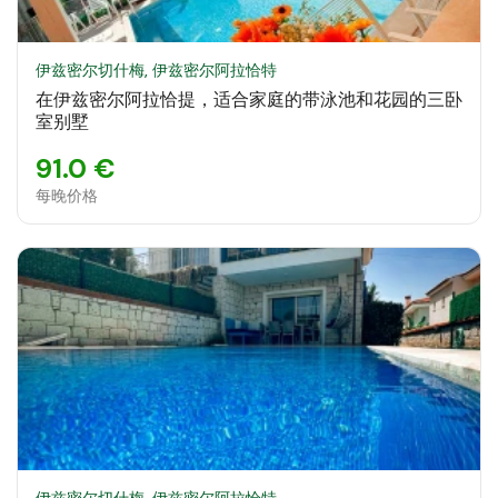
伊兹密尔切什梅, 伊兹密尔阿拉恰特
在伊兹密尔阿拉恰提，适合家庭的带泳池和花园的三卧
室别墅
91.0 €
每晚价格