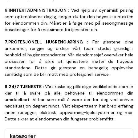
6.INNTEKTADMINISTRASJON : 
Ved hjelp av dynamisk prising 
som optimaliseres daglig, sørger du for den høyeste inntekten 
for eiendommen din. Målet er å følge med på sesongmessige 
prisøkninger for å maksimere fortjenesten din.
7.PROFESJONELL HUSRENGJØRING : 
Før gjestene dine 
ankommer, rengjør og ordner vårt team stedet grundig i 
henhold til hygienestandarder. Vår eiendomssjef overvåker hele 
prosessen for å sikre at tjenestene møter de høyeste 
standardene. Dette gir gjestene en behagelig opplevelse 
samtidig som de blir møtt med profesjonell service.
8.24/7 TJENESTE : 
Vårt raske og pålitelige vedlikeholdsteam er 
klar til å svare på alle behovene til eiendommen din 
umiddelbart. Vi har som mål å være der for deg ved enhver 
nødsituasjon døgnet rundt. Vårt ekspertteam har bred erfaring 
innen rørlegger, elektrisk, oppvarming-kjølesystemer og mer. 
Dette sikrer at eiendommen din fungerer problemfritt.
kategorier