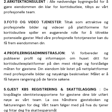
2.ARKITEKTKONSULENT : 
Alle nødvendige bygningsråd for å 
gjøre eiendommen din klar for korttidsutleie, tilbys av vårt 
profesjonelle team.
3.FOTO OG VIDEO TJENESTER: 
Tiltak som attraktive og 
profesjonelle bilder og videoer på plattformene for 
korttidsutleie spiller en avgjørende rolle for å tiltrekke 
potensielle gjester. Med våre profesjonelle fototjenester kan du 
få frem eiendommen din.
4.PROFILERINGSADMINISTRASJON:
 Vi forbereder og 
publiserer profil og informasjon om huset ditt for 
korttidsutleieplattformer på den mest riktige og forståelige 
måten for gjestene. Din eiendom blir listet på nettplattformer 
med profesjonelle bilder og nøyaktige beskrivelser. Målet er å 
få høyere rangering på de første søkene.
5.GJEST KBS REGISTRERING & SKATTELAGGING : 
De 
lovpålagte identitetsrapportene for gjestene dine blir utført 
nøye av vårt team. La oss håndtere gjesteboken og 
faktureringen for deg. Vårt team følger med på hva du tjener 
og fritar deg fra skattespørsmål.