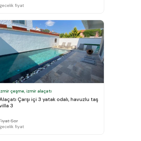
gecelik fiyat
izmir çeşme, izmir alaçatı
Alaçatı Çarşı içi 3 yatak odalı, havuzlu taş
villa 3
Fiyat Sor
gecelik fiyat