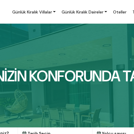
Günlük Kiralık Villalar
Günlük Kiralık Daireler
Oteller
NİZİN KONFORUNDA TA
iniz?
Tarih Seçin...
Yolcu sayısı