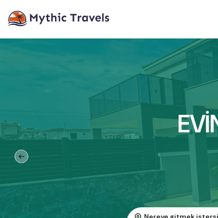
EVİ
Nereye gitmek isters