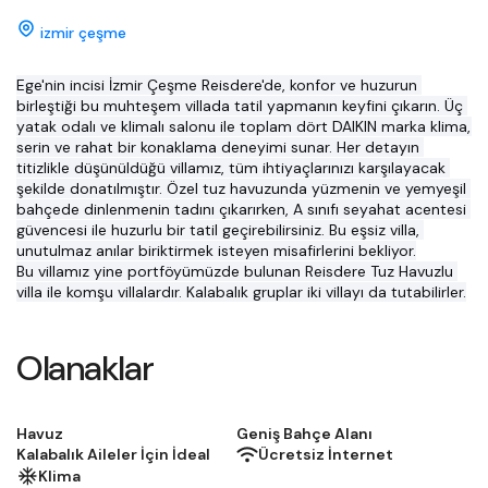
izmir çeşme
Ege'nin incisi İzmir Çeşme Reisdere'de, konfor ve huzurun 
birleştiği bu muhteşem villada tatil yapmanın keyfini çıkarın. Üç 
yatak odalı ve klimalı salonu ile toplam dört DAIKIN marka klima, 
serin ve rahat bir konaklama deneyimi sunar. Her detayın 
titizlikle düşünüldüğü villamız, tüm ihtiyaçlarınızı karşılayacak 
şekilde donatılmıştır. Özel tuz havuzunda yüzmenin ve yemyeşil 
bahçede dinlenmenin tadını çıkarırken, A sınıfı seyahat acentesi 
güvencesi ile huzurlu bir tatil geçirebilirsiniz. Bu eşsiz villa, 
unutulmaz anılar biriktirmek isteyen misafirlerini bekliyor.
Bu villamız yine portföyümüzde bulunan Reisdere Tuz Havuzlu 
villa ile komşu villalardır. Kalabalık gruplar iki villayı da tutabilirler.
Olanaklar
Havuz
Geniş Bahçe Alanı
Kalabalık Aileler İçin İdeal
Ücretsiz İnternet
Klima