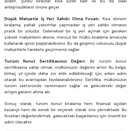
azaltır, çünkü kiracılar kısa süreli kalır ve bu da olası 
anlaşmazlıkların önüne geçer.
Düşük Maliyetle İş Yeri Sahibi Olma Fırsatı:
 Kısa dönem 
kiralama, pahalı yatırımlar yapmadan iş yeri sahibi olmanın 
pratik bir yoludur. Geleneksel bir iş yeri açmak için gereken 
yüksek maliyetlerin aksine, mevcut bir mülkü kiralama amacıyla 
kullanarak işinizi başlatabilirsiniz. Bu da girişimci ruhunuzu düşük 
maliyetlerle harekete geçirmenizi sağlar.
Turizm Konut Sertifikasının Değeri:
 Bir turizm konut 
sertifikasına sahip olmak, mülkünüzün değerini artırır. Bu belge, 
birkaç yıl içinde daha zor elde edilebileceği için, erken adım 
atarak bu avantajdan faydalanabilirsiniz. Sertifika, mülkünüzün 
turizm sektöründe tanınmasını sağlar ve gelecekteki değer 
artışını garanti altına alır.
Sonuç olarak, turizm konut kiralama hem finansal açıdan 
kazançlı hem de esnek bir seçenek olarak öne çıkmaktadır. Bu 
fırsatları değerlendirmek, gelecekteki başarılarınız için önemli bir 
adım olacaktır.