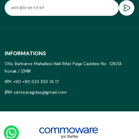
INFORMATIONS
Ofis: Barbaros Mahallesi Halil Rıfat Paşa Caddesi No : 128/1A
Konak / İZMİR
फ़ोन: +90 +90 533 353 74 17
ईमेल: sentezcagdas@gmail.com
द्वारा विकसित